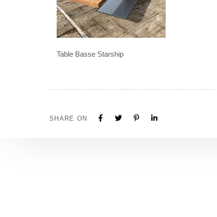
Table Basse Starship
SHARE ON
Tous nos projets sont construits sur mesure. N'hé