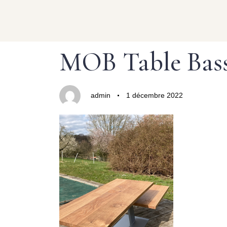
Author
Published
PUBLISHED
MOB Table Basse
on:
IN:
admin
1 décembre 2022