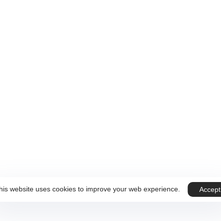
 sur Rendez-vous.
ous
Téléphone
+32 499 59 89 07
his website uses cookies to improve your web experience.
Accept