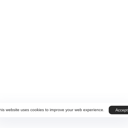
 sur Rendez-vous.
ous
Téléphone
+32 499 59 89 07
his website uses cookies to improve your web experience.
Accept