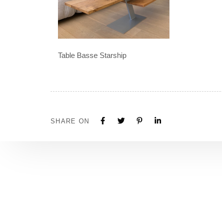
Table Basse Starship
SHARE ON
Tous nos projets sont construits sur mesure. N'hé