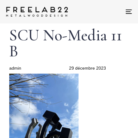
Tog
nav
Author
Published
PUBLISHED
SCU No-Media 11
on:
IN:
B
admin
29 décembre 2023