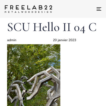
Tog
nav
Author
Published
PUBLISHED
SCU Hello II 04 C
on:
IN:
admin
20 janvier 2023