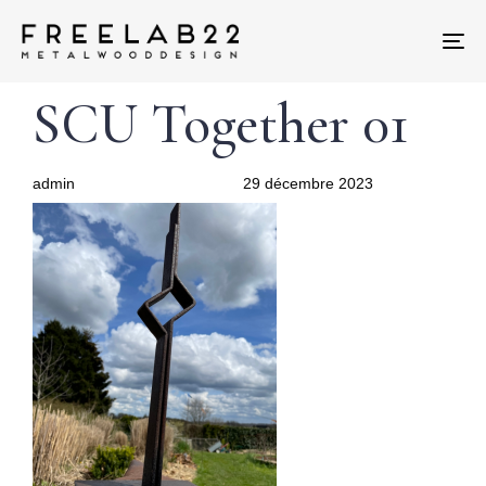
Tog
nav
Author
Published
PUBLISHED
SCU Together 01
on:
IN:
admin
29 décembre 2023