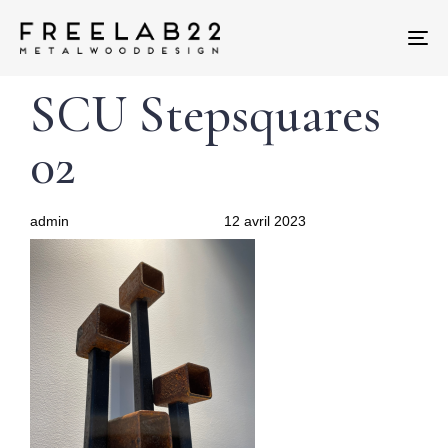
Tog
nav
Author
Published
PUBLISHED
SCU Stepsquares
on:
IN:
02
admin
12 avril 2023