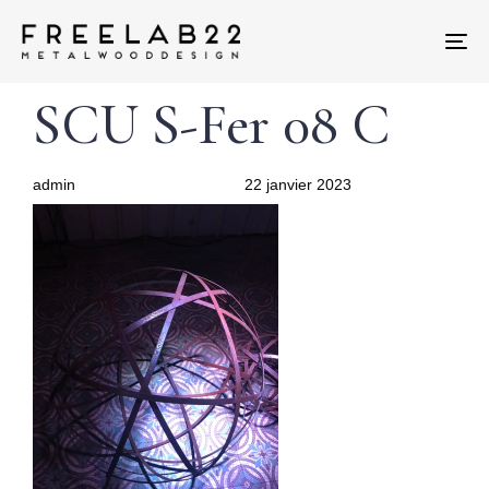
Tog
nav
Author
Published
PUBLISHED
SCU S-Fer 08 C
on:
IN:
admin
22 janvier 2023