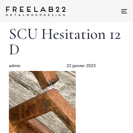
Tog
nav
Author
Published
PUBLISHED
SCU Hesitation 12
on:
IN:
D
admin
22 janvier 2023