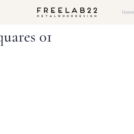
Home
uares 01