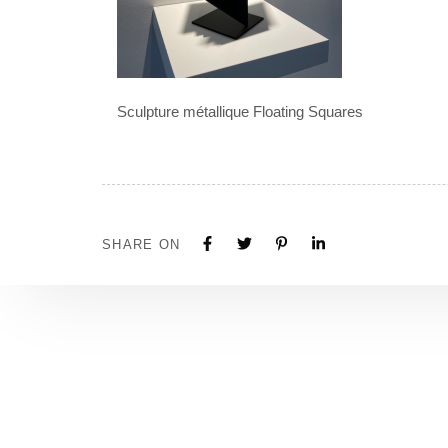
Sculpture métallique Floating Squares
SHARE ON
Tous nos projets sont construits sur mesure. N'hé