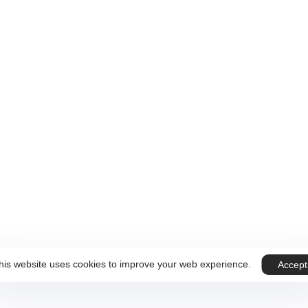
 sur Rendez-vous.
ous
Téléphone
+32 499 59 89 07
his website uses cookies to improve your web experience.
Accept