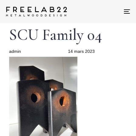
Tog
nav
Author
Published
PUBLISHED
SCU Family 04
on:
IN:
admin
14 mars 2023