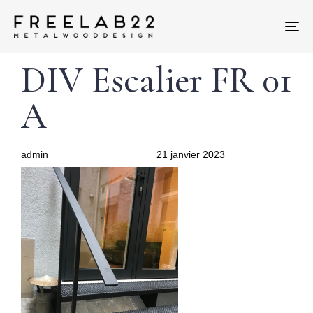
Tog
nav
Author
Published
PUBLISHED
DIV Escalier FR 01
on:
IN:
A
admin
21 janvier 2023