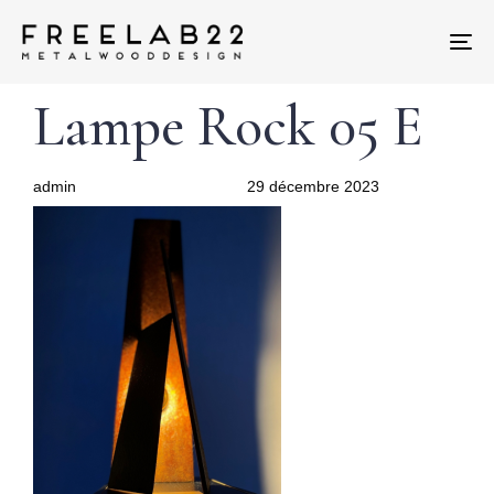
Tog
nav
Author
Published
PUBLISHED
Lampe Rock 05 E
on:
IN:
admin
29 décembre 2023