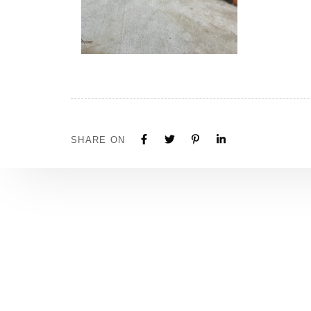
SHARE ON
Tous nos projets sont construits sur mesure. N'hé
contacter pour toute demande ou collaboration.