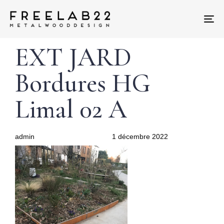
Tog
nav
Author
Published
PUBLISHED
EXT JARD
on:
IN:
Bordures HG
Limal 02 A
admin
1 décembre 2022