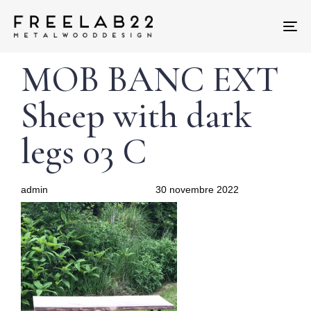
Tog
nav
Author
Published
PUBLISHED
MOB BANC EXT
on:
IN:
Sheep with dark
legs 03 C
admin
30 novembre 2022