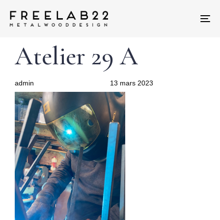
Tog
nav
Author
Published
PUBLISHED
Atelier 29 A
on:
IN:
admin
13 mars 2023