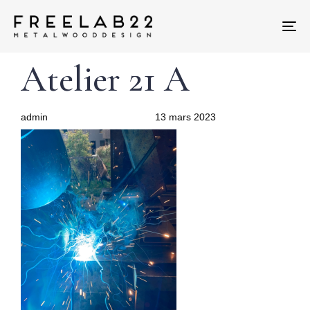
Tog
nav
Author
Published
PUBLISHED
Atelier 21 A
on:
IN:
admin
13 mars 2023