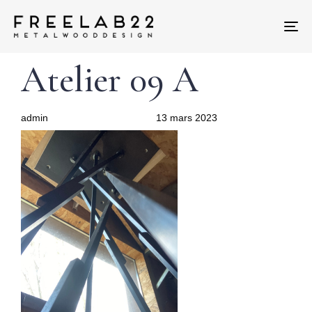
Tog
nav
Author
Published
PUBLISHED
Atelier 09 A
on:
IN:
admin
13 mars 2023