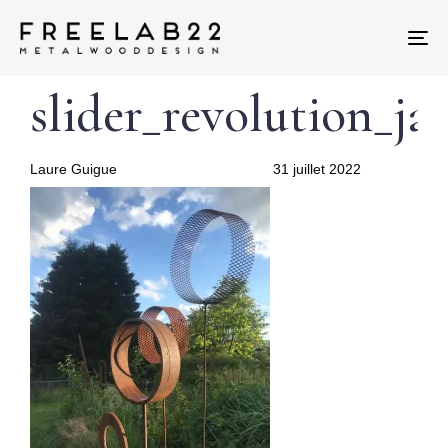
Tog
nav
Author
Published
PUBLISHED
slider_revolution_ja
on:
IN:
Laure Guigue
31 juillet 2022