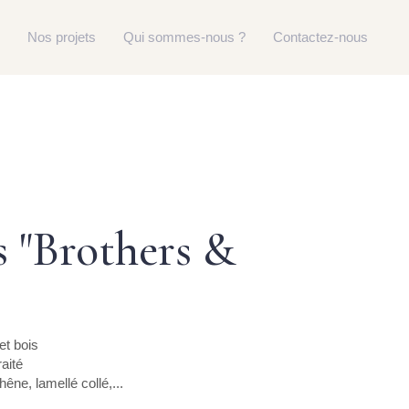
Nos projets
Qui sommes-nous ?
Contactez-nous
 "Brothers &
et bois
aité
êne, lamellé collé,...