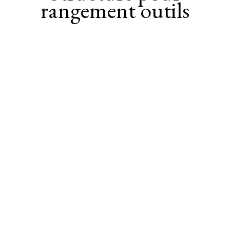
rangement outils
Tous nos projets sont construits sur mesure. N'hésitez pas à nous
contacter pour toute demande ou collaboration.
Visite de notre Show Room à Limal, Uniquement sur Rendez-vous.
Contactez-nous
Mail
Téléphone