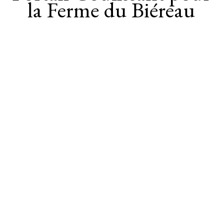
la Ferme du Biéreau
Tous nos projets sont construits sur mesure. N'hésitez pas à nous
contacter pour toute demande ou collaboration.
Visite de notre Show Room à Limal, Uniquement sur Rendez-vous.
Contactez-nous
Mail
Téléphone