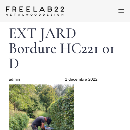
Tog
nav
Author
Published
PUBLISHED
EXT JARD
on:
IN:
Bordure HC221 01
D
admin
1 décembre 2022