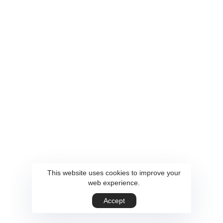
contacter pour toute demande ou collaboration.
Visite de notre Show Room à Limal, Uniquement sur Rendez-vous.
Contactez-nous
Mail
Téléphone
contact@freelab22.be
+32 499 59 89 07
This website uses cookies to improve your
web experience.
Accept